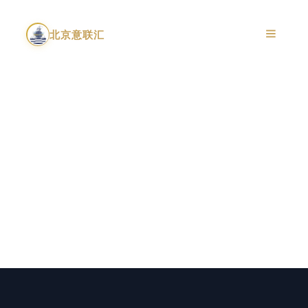
跳
至
北京意联汇
内
容